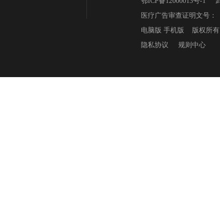
鄂ICP备12000013号-1
医疗广告审查证明文号：（武卫
电脑版
手机版
版权所有
隐私协议
规则中心