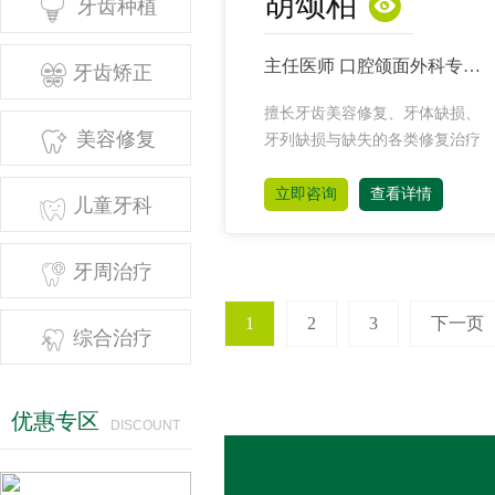

胡颂柏

牙齿种植
主任医师 口腔颌面外科专家 资深专家

牙齿矫正
擅长牙齿美容修复、牙体缺损、

美容修复
牙列缺损与缺失的各类修复治疗
立即咨询
查看详情

儿童牙科

牙周治疗
1
2
3
下一页

综合治疗
优惠专区
DISCOUNT