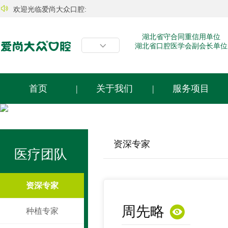

欢迎光临爱尚大众口腔:
湖北省守合同重信用单位

湖北省口腔医学会副会长单位
首页
|
关于我们
|
服务项目
资深专家
医疗团队
资深专家

周先略
种植专家