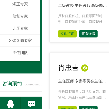
矫正专家
二级教授 主任医师 高级顾问 技术委员会高级顾问 医院院长 口腔种植颌外专家
修复专家
擅长口腔种植、口腔颌面部畸
形、口腔颌面肿瘤、口腔疑难病
诊治
儿牙专家
立即咨询
查看详情
牙体牙髓专家
主任团队

肖忠吉
主任医师 专家委员会主任委员 口腔修复专家
咨询预约
擅长口腔修复，对活动义齿、套
筒冠、精密附着体以及颌面部缺


损的膺复治疗等有独到造诣